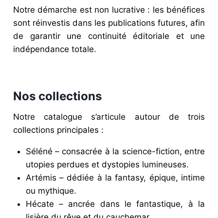
Notre
démarche
est
non
lucrative :
les
bénéfices
sont
réinvestis
dans
les
publications
futures,
afin
de
garantir
une
continuité
éditoriale
et
une
indépendance
totale.
Nos collections
Notre catalogue s’articule autour de trois
collections principales :
Séléné – consacrée à la science-fiction, entre
utopies perdues et dystopies lumineuses.
Artémis – dédiée à la fantasy, épique, intime
ou mythique.
Hécate – ancrée dans le fantastique, à la
lisière du rêve et du cauchemar.